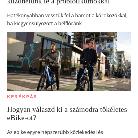
küzdhetünk le a probiotikumokkal
Hatékonyabban vesszük fel a harcot a kórokozókkal,
ha kiegyensúlyozott a bélflóránk.
KERÉKPÁR
Hogyan válaszd ki a számodra tökéletes
eBike-ot?
Az ebike egyre népszerűbb közlekedési és