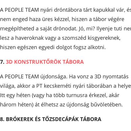
A PEOPLE TEAM nyári dróntábora tárt kapukkal vár, é
nem enged haza üres kézzel, hiszen a tábor végére
megépítheted a saját drónodat. Jó, mi? Ilyenje tuti n
lesz a haveroknak vagy a szomszéd kisgyereknek,
hiszen egészen egyedi dolgot fogsz alkotni.
7.
3D KONSTRUKTŐRÖK TÁBORA
A PEOPLE TEAM újdonsága. Ha vonz a 3D nyomtatás
világa, akkor a PT kecskeméti nyári táborában a helye
Itt egy héten (vagy ha több turnusra érkezel, akár
három héten) át élhetsz az újdonság bűvöletében.
8. BRÓKEREK ÉS TŐZSDECÁPÁK TÁBORA