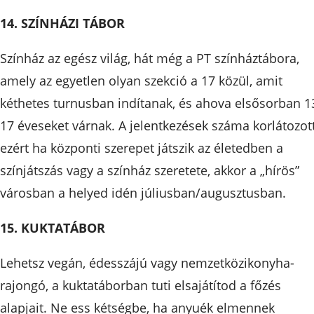
14. SZÍNHÁZI TÁBOR
Színház az egész világ, hát még a PT színháztábora,
amely az egyetlen olyan szekció a 17 közül, amit
kéthetes turnusban indítanak, és ahova elsősorban 1
17 éveseket várnak. A jelentkezések száma korlátozott
ezért ha központi szerepet játszik az életedben a
színjátszás vagy a színház szeretete, akkor a „hírös”
városban a helyed idén júliusban/augusztusban.
15. KUKTATÁBOR
Lehetsz vegán, édesszájú vagy nemzetközikonyha-
rajongó, a kuktatáborban tuti elsajátítod a főzés
alapjait. Ne ess kétségbe, ha anyuék elmennek