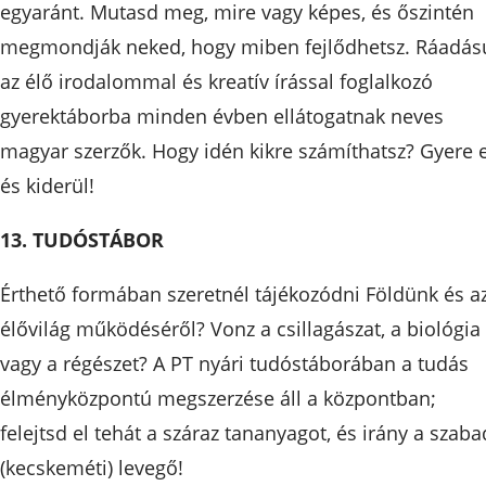
egyaránt. Mutasd meg, mire vagy képes, és őszintén
megmondják neked, hogy miben fejlődhetsz. Ráadás
az élő irodalommal és kreatív írással foglalkozó
gyerektáborba minden évben ellátogatnak neves
magyar szerzők. Hogy idén kikre számíthatsz? Gyere e
és kiderül!
13. TUDÓSTÁBOR
Érthető formában szeretnél tájékozódni Földünk és a
élővilág működéséről? Vonz a csillagászat, a biológia
vagy a régészet? A PT nyári tudóstáborában a tudás
élményközpontú megszerzése áll a központban;
felejtsd el tehát a száraz tananyagot, és irány a szaba
(kecskeméti) levegő!