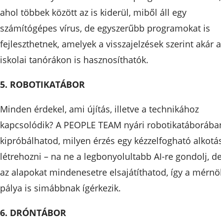
ahol többek között az is kiderül, miből áll egy
számítógépes vírus, de egyszerűbb programokat is
fejleszthetnek, amelyek a visszajelzések szerint akár a
iskolai tanórákon is hasznosíthatók.
5. ROBOTIKATÁBOR
Minden érdekel, ami újítás, illetve a technikához
kapcsolódik? A PEOPLE TEAM nyári robotikatáborába
kipróbálhatod, milyen érzés egy kézzelfogható alkotá
létrehozni – na ne a legbonyolultabb AI-re gondolj, d
az alapokat mindenesetre elsajátíthatod, így a mérnö
pálya is simábbnak ígérkezik.
6. DRÓNTÁBOR