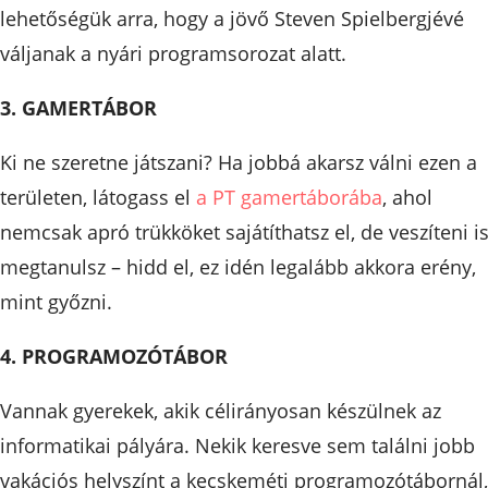
lehetőségük arra, hogy a jövő Steven Spielbergjévé
váljanak a nyári programsorozat alatt.
3. GAMERTÁBOR
Ki ne szeretne játszani? Ha jobbá akarsz válni ezen a
területen, látogass el
a PT gamertáborába
, ahol
nemcsak apró trükköket sajátíthatsz el, de veszíteni i
megtanulsz – hidd el, ez idén legalább akkora erény,
mint győzni.
4. PROGRAMOZÓTÁBOR
Vannak gyerekek, akik célirányosan készülnek az
informatikai pályára. Nekik keresve sem találni jobb
vakációs helyszínt a kecskeméti programozótábornál,