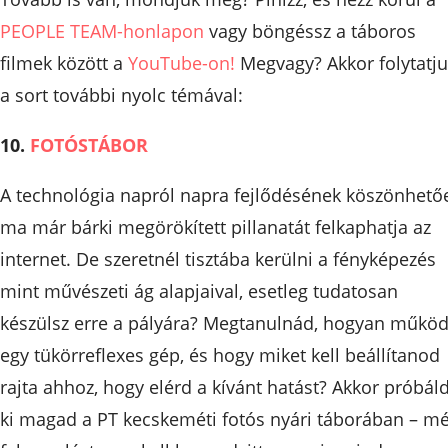
PEOPLE TEAM-honlapon
vagy böngéssz a táboros
filmek között a
YouTube-on!
Megvagy? Akkor folytatj
a sort további nyolc témával:
10.
FOTÓSTÁBOR
A technológia napról napra fejlődésének köszönhető
ma már bárki megörökített pillanatát felkaphatja az
internet. De szeretnél tisztába kerülni a fényképezés
mint művészeti ág alapjaival, esetleg tudatosan
készülsz erre a pályára? Megtanulnád, hogyan működ
egy tükörreflexes gép, és hogy miket kell beállítanod
rajta ahhoz, hogy elérd a kívánt hatást? Akkor próbál
ki magad a PT kecskeméti fotós nyári táborában – m