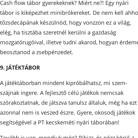
Cash flow tábor gyerekeknek? Miért ne?! Egy nyári
tábor is kiképezhet minibrókereket. De nem kell ahh
tőzsdecápának készülnöd, hogy vonzzon ez a világ,
elég, ha tisztába szeretnél kerülni a gazdaság
mozgatórugóival, illetve tudni akarod, hogyan érdem
beosztanod a zsebpénzedet.
9. JÁTÉKTÁBOR
A játéktáborban mindent kipróbálhatsz, mi szem-
szájnak ingere. A fejlesztő célú játékok nemcsak
szórakoztatnak, de játszva tanulsz általuk, még ha ezt
azonnal nem is veszed észre. Gyere, okosodj játékok
segítségével a PT kecskeméti nyári táborában!
Tovább is van, mondjuk még? Pihizz, és nézz körül a