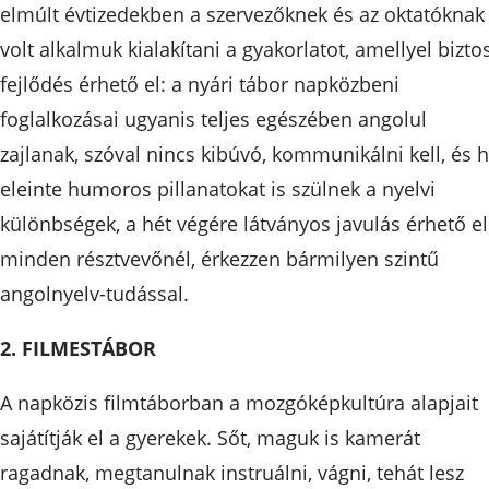
elmúlt évtizedekben a szervezőknek és az oktatóknak
volt alkalmuk kialakítani a gyakorlatot, amellyel bizto
fejlődés érhető el: a nyári tábor napközbeni
foglalkozásai ugyanis teljes egészében angolul
zajlanak, szóval nincs kibúvó, kommunikálni kell, és 
eleinte humoros pillanatokat is szülnek a nyelvi
különbségek, a hét végére látványos javulás érhető el
minden résztvevőnél, érkezzen bármilyen szintű
angolnyelv-tudással.
2. FILMESTÁBOR
A napközis filmtáborban a mozgóképkultúra alapjait
sajátítják el a gyerekek. Sőt, maguk is kamerát
ragadnak, megtanulnak instruálni, vágni, tehát lesz