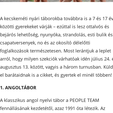
A kecskeméti nyári táborokba továbbra is a 7 és 17 é
közötti gyerekeket várják – ezúttal is lesz ottalvós és
bejárós lehetőség, nyunyóka, strandolás, esti bulik és
csapatversenyek, no és az okosító délelőtti
foglalkozások természetesen. Most lerántjuk a leplet
arról, hogy milyen szekciók várhatóak idén július 24. 
augusztus 13. között, vagyis a három turnusban. Kül
el barátaidnak is a cikket, és gyertek el minél többen!
1. ANGOLTÁBOR
A klasszikus angol nyelvi tábor a PEOPLE TEAM
fennállásának kezdetétől, azaz 1991 óta létezik. Az