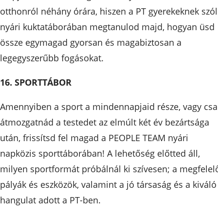
otthonról néhány órára, hiszen a PT gyerekeknek szó
nyári kuktatáborában megtanulod majd, hogyan üsd
össze egymagad gyorsan és magabiztosan a
legegyszerűbb fogásokat.
16. SPORTTÁBOR
Amennyiben a sport a mindennapjaid része, vagy csa
átmozgatnád a testedet az elmúlt két év bezártsága
után, frissítsd fel magad a PEOPLE TEAM nyári
napközis sporttáborában! A lehetőség előtted áll,
milyen sportformát próbálnál ki szívesen; a megfelel
pályák és eszközök, valamint a jó társaság és a kiváló
hangulat adott a PT-ben.