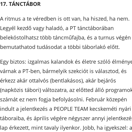
17. TÁNCTÁBOR
A ritmus a te véredben is ott van, ha hiszed, ha nem.
Legyél kezdő vagy haladó, a PT tánctáborában
belekóstolhatsz több táncműfajba, és a turnus végén
bemutathatod tudásodat a többi táborlakó előtt.
Egy biztos: izgalmas kalandok és életre szóló élmény
várnak a PT-ben, bármelyik szekciót is választod, és
érkezz akár ottalvós (bentlakásos), akár bejárós
(napközis tábori) változatra, az előtted álló programo
számát ez nem fogja befolyásolni. Február közepén
indult a jelentkezés a PEOPLE TEAM kecskeméti nyári
táboraiba, és április végére négyszer annyi jelentkezé
lap érkezett, mint tavaly ilyenkor. Jobb, ha igyekszel: 