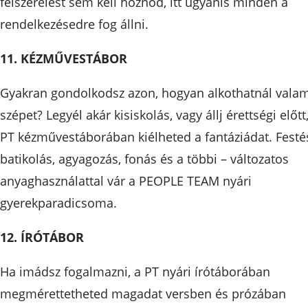
felszerelést sem kell hoznod, itt ugyanis minden a
rendelkezésedre fog állni.
11. KÉZMŰVESTÁBOR
Gyakran gondolkodsz azon, hogyan alkothatnál vala
szépet? Legyél akár kisiskolás, vagy állj érettségi előtt
PT kézművestáborában kiélheted a fantáziádat. Festé
batikolás, agyagozás, fonás és a többi – változatos
anyaghasználattal vár a PEOPLE TEAM nyári
gyerekparadicsoma.
12. ÍRÓTÁBOR
Ha imádsz fogalmazni, a PT nyári írótáborában
megmérettetheted magadat versben és prózában