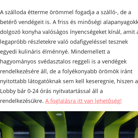
A szálloda étterme örömmel fogadja a szálló-, de a
betérő vendégeit is. A friss és minőségi alapanyagok
dolgozó konyha valóságos ínyencségeket kínál, amit 
legapróbb részletekre való odafigyeléssel tesznek
egyedi kulináris élménnyé. Mindemellett a
hagyományos svédasztalos reggeli is a vendégek
rendelkezésére áll, de a folyékonyabb örömök iránt
nyitottabb látogatóknak sem kell keseregnie, hiszen a
Lobby bár 0-24 órás nyitvatartással áll a
rendelkezésükre.
A foglalásra itt van lehetőség!