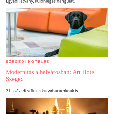
Egyedi látvány, különleges hangulat.
SZEGEDI HOTELEK
Modernitás a belvárosban: Art Hotel
Szeged
21. századi stílus a kutyabarátoknak is.