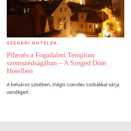
SZEGEDI HOTELEK
Pihenés a Fogadalmi Templom
szomszédságában – A Szeged Dóm
Hotelben
A belváros szívében, mégis csendes szobákkal várja
vendégeit.