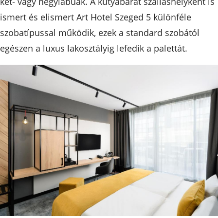
két- vagy négylábúak. A kutyabarát szálláshelyként is
ismert és elismert Art Hotel Szeged 5 különféle
szobatípussal működik, ezek a standard szobától
egészen a luxus lakosztályig lefedik a palettát.