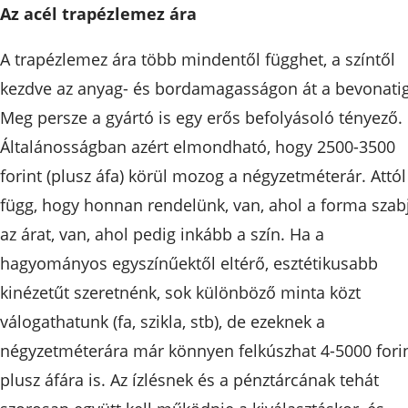
Az acél trapézlemez ára
A trapézlemez ára több mindentől függhet, a színtől
kezdve az anyag- és bordamagasságon át a bevonatig
Meg persze a gyártó is egy erős befolyásoló tényező.
Általánosságban azért elmondható, hogy 2500-3500
forint (plusz áfa) körül mozog a négyzetméterár. Attól
függ, hogy honnan rendelünk, van, ahol a forma szab
az árat, van, ahol pedig inkább a szín. Ha a
hagyományos egyszínűektől eltérő, esztétikusabb
kinézetűt szeretnénk, sok különböző minta közt
válogathatunk (fa, szikla, stb), de ezeknek a
négyzetméterára már könnyen felkúszhat 4-5000 fori
plusz áfára is. Az ízlésnek és a pénztárcának tehát