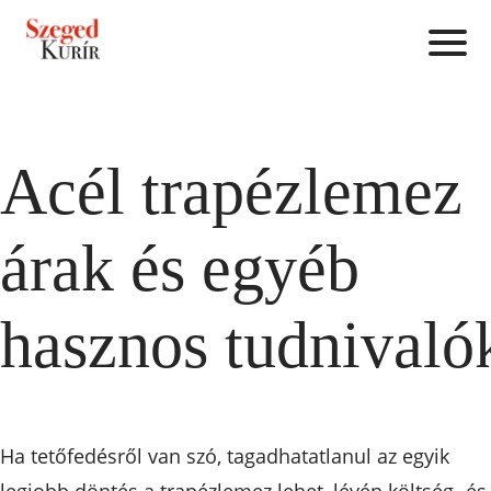
Acél trapézlemez
árak és egyéb
hasznos tudnivaló
Ha tetőfedésről van szó, tagadhatatlanul az egyik
legjobb döntés a trapézlemez lehet, lévén költség- és