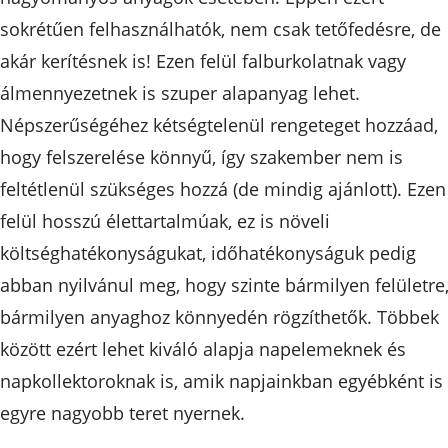
sokrétűen felhasználhatók, nem csak tetőfedésre, de
akár kerítésnek is! Ezen felül falburkolatnak vagy
álmennyezetnek is szuper alapanyag lehet.
Népszerűségéhez kétségtelenül rengeteget hozzáad,
hogy felszerelése könnyű, így szakember nem is
feltétlenül szükséges hozzá (de mindig ajánlott). Ezen
felül hosszú élettartalmúak, ez is növeli
költséghatékonyságukat, időhatékonyságuk pedig
abban nyilvánul meg, hogy szinte bármilyen felületre
bármilyen anyaghoz könnyedén rögzíthetők. Többek
között ezért lehet kiváló alapja napelemeknek és
napkollektoroknak is, amik napjainkban egyébként is
egyre nagyobb teret nyernek.