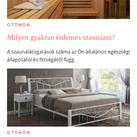
OTTHON
Milyen gyakran érdemes szaunázni?
A szaunalátogatások száma az Ön általános egészségi
állapotától és fittségétől függ.
OTTHON