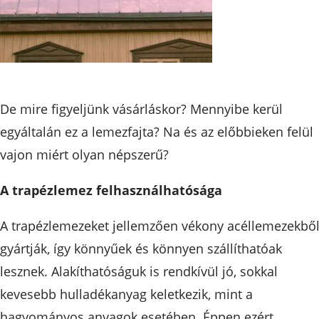
De mire figyeljünk vásárláskor? Mennyibe kerül
egyáltalán ez a lemezfajta? Na és az előbbieken felül
vajon miért olyan népszerű?
A trapézlemez felhasználhatósága
A trapézlemezeket jellemzően vékony acéllemezekbő
gyártják, így könnyűek és könnyen szállíthatóak
lesznek. Alakíthatóságuk is rendkívül jó, sokkal
kevesebb hulladékanyag keletkezik, mint a
hagyományos anyagok esetében. Éppen ezért