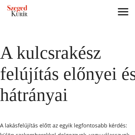
A kulcsrakész
felújítás előnyei é
hátrányai
A lakásfelújítás előtt az egyik legfontosabb kérdés:
külön szakemberekkel dolgozzunk, vagy válasszunk