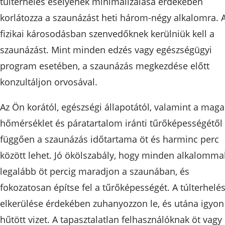
túlterhelés esélyének minimalizálása érdekében
korlátozza a szaunázást heti három-négy alkalomra. 
fizikai károsodásban szenvedőknek kerülniük kell a
szaunázást. Mint minden edzés vagy egészségügyi
program esetében, a szaunázás megkezdése előtt
konzultáljon orvosával.
Az Ön korától, egészségi állapotától, valamint a maga
hőmérséklet és páratartalom iránti tűrőképességétől
függően a szaunázás időtartama öt és harminc perc
között lehet. Jó ökölszabály, hogy minden alkalomma
legalább öt percig maradjon a szaunában, és
fokozatosan építse fel a tűrőképességét. A túlterhelé
elkerülése érdekében zuhanyozzon le, és utána igyon
hűtött vizet. A tapasztalatlan felhasználóknak öt vagy