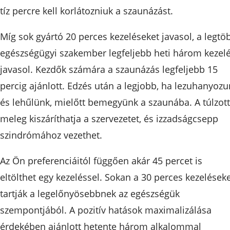
tíz percre kell korlátozniuk a szaunázást.
Míg sok gyártó 20 perces kezeléseket javasol, a legtö
egészségügyi szakember legfeljebb heti három kezelé
javasol. Kezdők számára a szaunázás legfeljebb 15
percig ajánlott. Edzés után a legjobb, ha lezuhanyoz
és lehűlünk, mielőtt bemegyünk a szaunába. A túlzott
meleg kiszáríthatja a szervezetet, és izzadságcsepp
szindrómához vezethet.
Az Ön preferenciáitól függően akár 45 percet is
eltölthet egy kezeléssel. Sokan a 30 perces kezelések
tartják a legelőnyösebbnek az egészségük
szempontjából. A pozitív hatások maximalizálása
érdekében ajánlott hetente három alkalommal