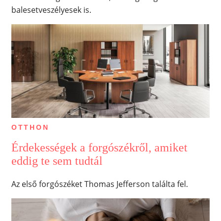
balesetveszélyesek is.
OTTHON
Érdekességek a forgószékről, amiket
eddig te sem tudtál
Az első forgószéket Thomas Jefferson találta fel.