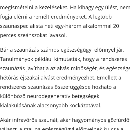
megismételni a kezeléseket. Ha kihagy egy ülést, ne
fogja elérni a remélt eredményeket. A legtöbb
szaunaspecialista heti egy-három alkalommal 20
perces szeánszokat javasol.
Bár a szaunázás számos egészségügyi előnnyel jár.
Tanulmányok például kimutatták, hogy a rendszeres
szaunázás javíthatja az alvás minőségét, és egészség
hétórás éjszakai alvást eredményezhet. Emellett a
rendszeres szaunázás összefüggésbe hozható a
különböző neurodegeneratív betegségek
kialakulásának alacsonyabb kockázatával.
Akár infravörös szaunát, akár hagyományos gőzfürdő
választ, a szauna egészségügyi előnyeinek kulcsa a