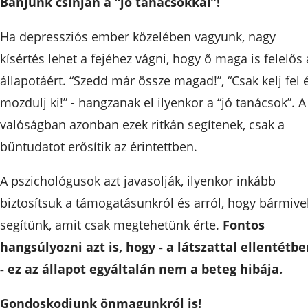
Bánjunk csínján a “jó tanácsokkal”!
Ha depressziós ember közelében vagyunk, nagy
kísértés lehet a fejéhez vágni, hogy ő maga is felelős 
állapotáért. “Szedd már össze magad!”, “Csak kelj fel 
mozdulj ki!” - hangzanak el ilyenkor a “jó tanácsok”. A
valóságban azonban ezek ritkán segítenek, csak a
bűntudatot erősítik az érintettben.
A pszichológusok azt javasolják, ilyenkor inkább
biztosítsuk a támogatásunkról és arról, hogy bármive
segítünk, amit csak megtehetünk érte.
Fontos
hangsúlyozni azt is, hogy - a látszattal ellentétb
- ez az állapot egyáltalán nem a beteg hibája.
Gondoskodjunk önmagunkról is!