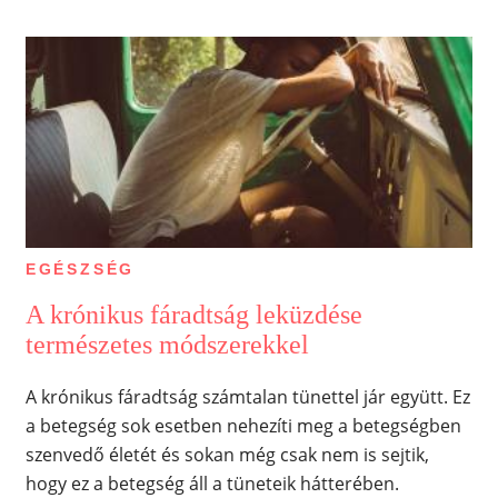
EGÉSZSÉG
A krónikus fáradtság leküzdése
természetes módszerekkel
A krónikus fáradtság számtalan tünettel jár együtt. Ez
a betegség sok esetben nehezíti meg a betegségben
szenvedő életét és sokan még csak nem is sejtik,
hogy ez a betegség áll a tüneteik hátterében.