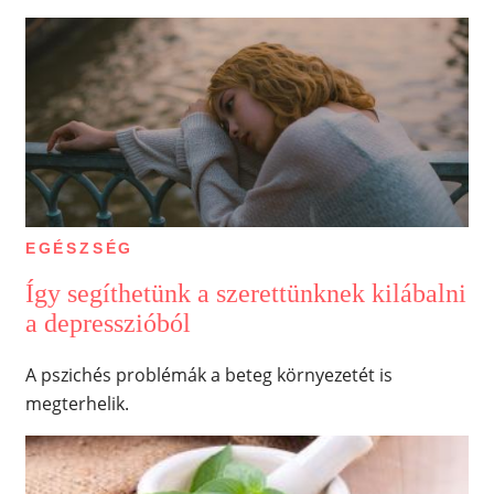
EGÉSZSÉG
Így segíthetünk a szerettünknek kilábalni
a depresszióból
A pszichés problémák a beteg környezetét is
megterhelik.