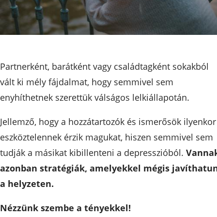
Partnerként, barátként vagy családtagként sokakból
vált ki mély fájdalmat, hogy semmivel sem
enyhíthetnek szerettük válságos lelkiállapotán.
Jellemző, hogy a hozzátartozók és ismerősök ilyenkor
eszköztelennek érzik magukat, hiszen semmivel sem
tudják a másikat kibillenteni a depresszióból.
Vanna
azonban stratégiák, amelyekkel mégis javíthatu
a helyzeten.
Nézzünk szembe a tényekkel!